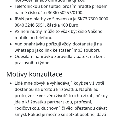
hotovostí anebo úhradou na qr kód.
Telefonickou konzultaci prosím hraďte předem
na mé číslo účtu 3636750257/0100.
IBAN pro platby ze Slovenska je SK73 7500 0000
0040 3246 5951, částka 100 Euro.
VS není nutný, může to však být číslo Vašeho
mobilního telefonu.
Audionahrávku pořizuji vždy, dostanete ji na
whatsapp jako link ke stažení mp3 souboru.
Odesílám nahrávku zpravidla v pátek, na konci
pracovního týdne.
Motivy konzultace
Lidé mne obvykle vyhledávají, když se v životě
dostanou na určitou křižovatku. Například
proto, že se ve svém životě trochu ztratí, někdy
jde o křižovatku partnerskou, profesní,
rodičovskou, duchovní, či věci přestanou dávat
smysl. Pokud je možné se setkat osobně, dává