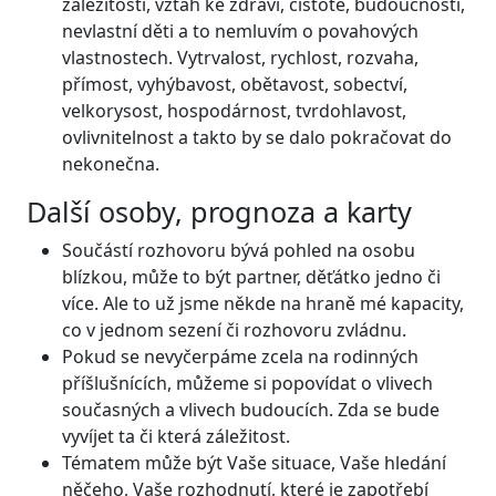
záležitosti, vztah ke zdraví, čistotě, budoucnosti,
nevlastní děti a to nemluvím o povahových
vlastnostech. Vytrvalost, rychlost, rozvaha,
přímost, vyhýbavost, obětavost, sobectví,
velkorysost, hospodárnost, tvrdohlavost,
ovlivnitelnost a takto by se dalo pokračovat do
nekonečna.
Další osoby, prognoza a karty
Součástí rozhovoru bývá pohled na osobu
blízkou, může to být partner, děťátko jedno či
více. Ale to už jsme někde na hraně mé kapacity,
co v jednom sezení či rozhovoru zvládnu.
Pokud se nevyčerpáme zcela na rodinných
příšlušnících, můžeme si popovídat o vlivech
současných a vlivech budoucích. Zda se bude
vyvíjet ta či která záležitost.
Tématem může být Vaše situace, Vaše hledání
něčeho, Vaše rozhodnutí, které je zapotřebí