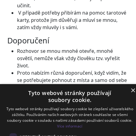
učinit.
V případě potřeby přibírám na pomoc tarotové
karty, protože jim důvěřuji a mluví se mnou,
zatím vždy mluvily i s vámi.
Doporučení
Rozhovor se mnou mnohé otevře, mnohé
osvětlí, nemůže však vždy člověku tzv. vyřešit
život.
Proto nabízím různá doporučení, když vidím, že
se potřebujete pohnout z místa a samo od sebe
se to neuděje.
×
Tyto webové stránky používají
Zvýhodněné hero
soubory cookie.
Tyto webové stránky používají soubory cookie ke zlepšení uživatelského
Jako projev vděku nabízím svým zákazníkům mé
zážitku. Používáním našich webových stránek souhlasíte se všemi
měsíční předpovědi na tři měsíce zdarma anebo
soubory cookie v souladu s našimi zásadami používání souborů cookie.
50% slevu napořád.
Více informací