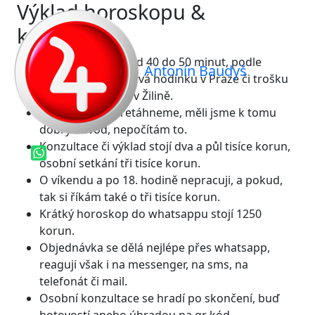
Výklad horoskopu &
konzultace
Trvá po telefonu od 40 do 50 minut, podle
Antonín Baudyš
potřeby, osobně trvá hodinku v Praze či trošku
déle na Moravě a v Žilině.
Když s časem přetáhneme, měli jsme k tomu
dobrý důvod, nepočítám to.
Konzultace či výklad stojí dva a půl tisíce korun,
osobní setkání tři tisíce korun.
O víkendu a po 18. hodině nepracuji, a pokud,
tak si říkám také o tři tisíce korun.
Krátký horoskop do whatsappu stojí 1250
korun.
Objednávka se dělá nejlépe přes whatsapp,
reaguji však i na messenger, na sms, na
telefonát či mail.
Osobní konzultace se hradí po skončení, buď