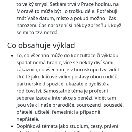
to velký smysl. Setkání trvá v Praze hodinu, na
Moravě to může být i o trošku déle. Potřebuji
znát Vaše datum, místo a pokud možno i čas
narození. Čas narození si někdy zpřesňuji, když
se mi to tzv. nezdá.
Co obsahuje výklad
To, co všechno může do konzultace či výkladu
spadat nemá hranic, více se někdy diví sami
zákazníci, co všechno je v horoskopu tzv. vidět.
Určitě jako klíčové vidím postavy obou rodičů,
partnerské dispozice, ukazatele bydliště a
rodičovství. Samostatné téma je profesní
seberealizace a interakce s penězi. Vidět tam
jsou však i naše prarodiče, sourozenci, sousedé,
přátelé, učitelé, řemeslníci a případně i
nepřátelé.
Doplňková témata jako studium, cesty, právní